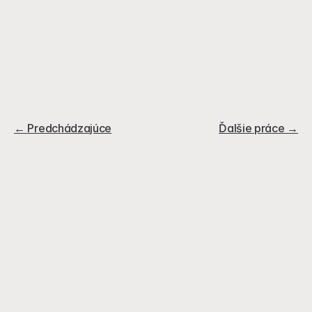
← Predchádzajúce
Ďalšie práce →
nezáväznú konzultáciu