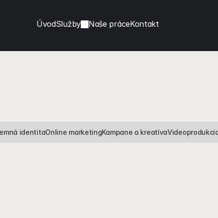
Úvod
Služby
Naše práce
Kontakt
remná identita
Online marketing
Kampane a kreatíva
Videoprodukci