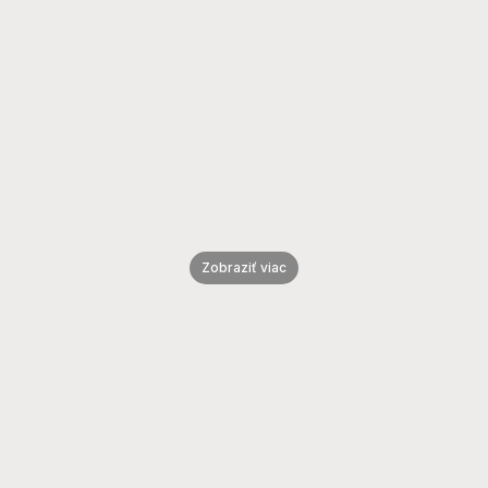
Reklamný spot pre detské knihy
Klient
Zobraziť viac
Čo môžete získať