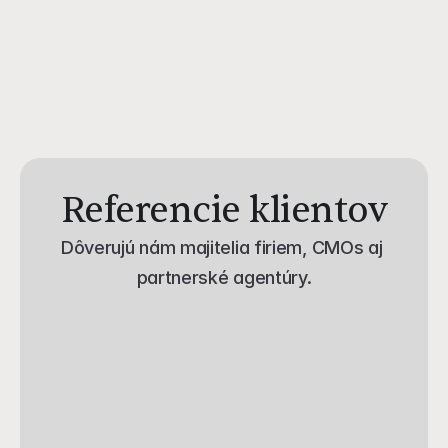
Koľko konceptov videa prezentujete?
Kde všade môžem video využiť?
Referencie klientov
Dôverujú nám majitelia firiem, CMOs aj 
partnerské agentúry.