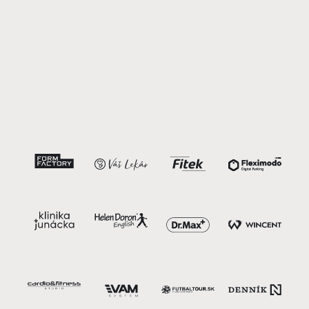
0
+
Rokov skúseností