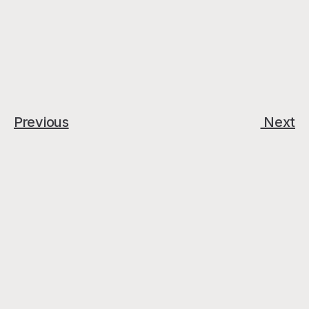
Previous
 Next
nezáväznú konzultáciu