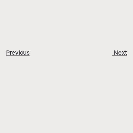
Previous
 Next
nezáväznú konzultáciu