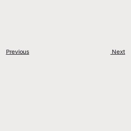
Previous
 Next
nezáväznú konzultáciu